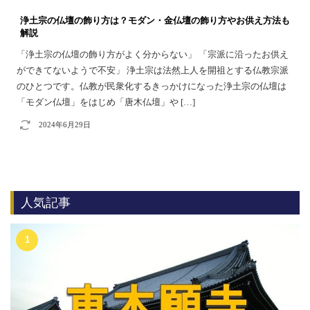
浄土宗の仏壇の飾り方は？モダン・金仏壇の飾り方やお供え方法も
解説
「浄土宗の仏壇の飾り方がよく分からない」 「宗派に沿ったお供え
ができてないようで不安」 浄土宗は法然上人を開祖とする仏教宗派
のひとつです。仏教が民衆化するきっかけになった浄土宗の仏壇は
「モダン仏壇」をはじめ「唐木仏壇」や […]
2024年6月29日
人気記事