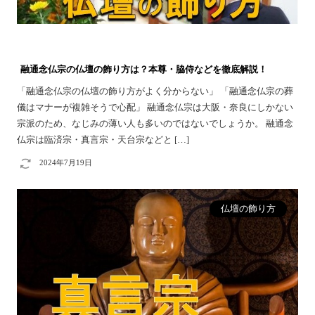
融通念仏宗の仏壇の飾り方は？本尊・脇侍などを徹底解説！
「融通念仏宗の仏壇の飾り方がよく分からない」 「融通念仏宗の葬
儀はマナーが複雑そうで心配」 融通念仏宗は大阪・奈良にしかない
宗派のため、なじみの薄い人も多いのではないでしょうか。 融通念
仏宗は臨済宗・真言宗・天台宗などと […]
2024年7月19日
仏壇の飾り方