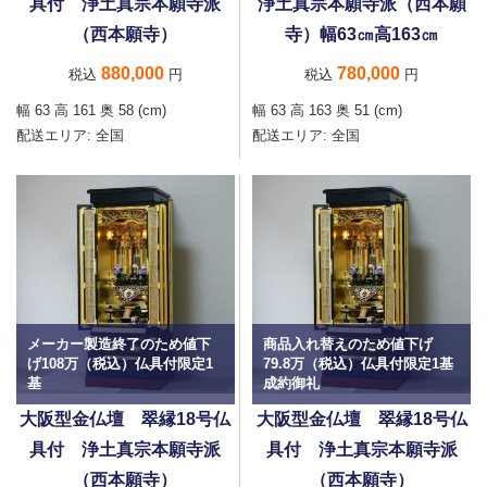
具付 浄土真宗本願寺派
浄土真宗本願寺派（西本願
（西本願寺）
寺）幅63㎝高163㎝
880,000
780,000
税込
円
税込
円
幅 63 高 161 奥 58 (cm)
幅 63 高 163 奥 51 (cm)
配送エリア:
全国
配送エリア:
全国
メーカー製造終了のため値下
商品入れ替えのため値下げ
げ108万（税込）仏具付限定1
79.8万（税込）仏具付限定1基
基
成約御礼
大阪型金仏壇 翠縁18号仏
大阪型金仏壇 翠縁18号仏
具付 浄土真宗本願寺派
具付 浄土真宗本願寺派
（西本願寺）
（西本願寺）