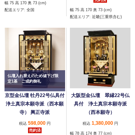
幅 75 高 170 奥 73 (cm)
配送エリア:
全国
幅 75 高 170 奥 73 (cm)
配送エリア:
近畿(三重県含む)
仏壇入れ替えのため値下げ限
定1基 ご成約御礼
京型金仏壇 牡丹22号仏具付
大阪型金仏壇 翠縁22号仏
浄土真宗本願寺派（西本願
具付 浄土真宗本願寺派
寺） 興正寺派
（西本願寺）
598,000
1,380,000
税込
円
税込
円
売約済
幅 78 高 174 奥 77 (cm)