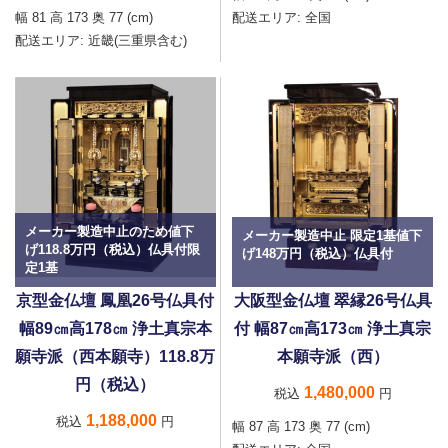
幅 81 高 173 奥 77 (cm)
配送エリア:
全国
配送エリア:
近畿(三重県含む)
メーカー製造中止のため値下
メーカー製造中止 限定1基値下
げ118.8万円（税込）仏具付限
げ148万円（税込）仏具付
定1基
京型金仏壇 鳳凰26号仏具付
大阪型金仏壇 翠縁26号仏具
幅89㎝高178㎝ 浄土真宗本
付 幅87㎝高173㎝ 浄土真宗
願寺派（西本願寺）118.8万
本願寺派（西）
円（税込）
1,480,000
税込
円
1,188,000
税込
円
幅 87 高 173 奥 77 (cm)