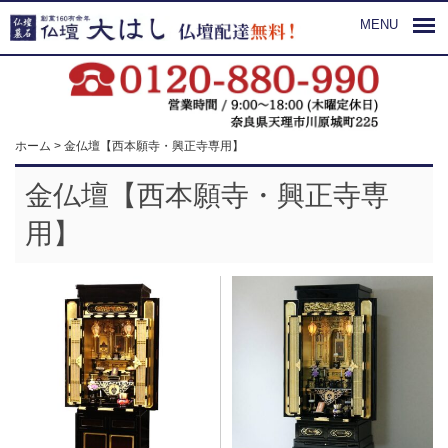
MENU
ホーム
>
金仏壇【西本願寺・興正寺専用】
金仏壇【西本願寺・興正寺専
用】