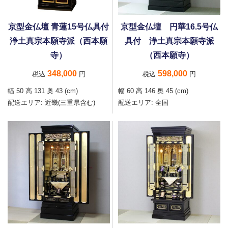
京型金仏壇 青蓮15号仏具付
京型金仏壇 円華16.5号仏
浄土真宗本願寺派（西本願
具付 浄土真宗本願寺派
寺）
（西本願寺）
348,000
598,000
税込
円
税込
円
幅 50 高 131 奥 43 (cm)
幅 60 高 146 奥 45 (cm)
配送エリア:
近畿(三重県含む)
配送エリア:
全国