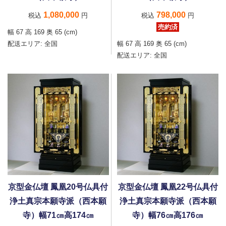
1,080,000
798,000
税込
円
税込
円
売約済
幅 67 高 169 奥 65 (cm)
配送エリア:
全国
幅 67 高 169 奥 65 (cm)
配送エリア:
全国
京型金仏壇 鳳凰20号仏具付
京型金仏壇 鳳凰22号仏具付
浄土真宗本願寺派（西本願
浄土真宗本願寺派（西本願
寺）幅71㎝高174㎝
寺）幅76㎝高176㎝