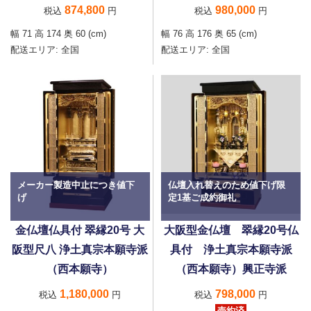
874,800
980,000
税込
円
税込
円
幅 71 高 174 奥 60 (cm)
幅 76 高 176 奥 65 (cm)
配送エリア:
全国
配送エリア:
全国
メーカー製造中止につき値下
仏壇入れ替えのため値下げ限
げ
定1基ご成約御礼
金仏壇仏具付 翠縁20号 大
大阪型金仏壇 翠縁20号仏
阪型尺八 浄土真宗本願寺派
具付 浄土真宗本願寺派
（西本願寺）
（西本願寺）興正寺派
1,180,000
798,000
税込
円
税込
円
売約済