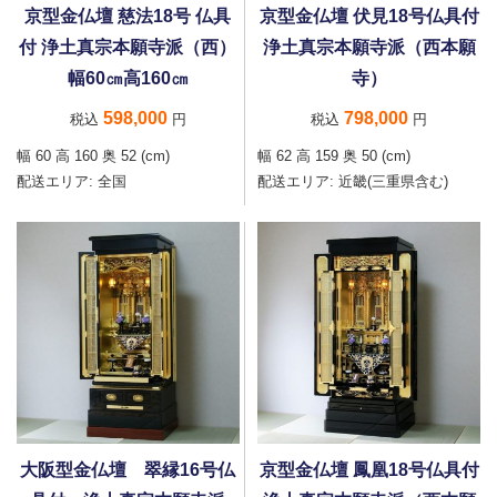
京型金仏壇 慈法18号 仏具
京型金仏壇 伏見18号仏具付
付 浄土真宗本願寺派（西）
浄土真宗本願寺派（西本願
幅60㎝高160㎝
寺）
598,000
798,000
税込
円
税込
円
幅 60 高 160 奥 52 (cm)
幅 62 高 159 奥 50 (cm)
配送エリア:
全国
配送エリア:
近畿(三重県含む)
大阪型金仏壇 翠縁16号仏
京型金仏壇 鳳凰18号仏具付