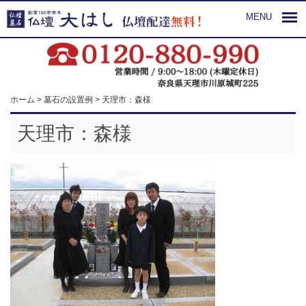
MENU
ホーム
>
墓石の設置例
>
天理市：森様
天理市：森様