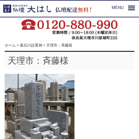
MENU
ホーム
>
墓石の設置例
>
天理市：斉藤様
天理市：斉藤様