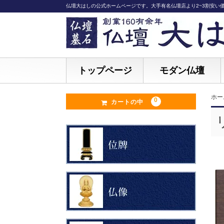
仏壇大はしの公式ホームページです。大手有名仏壇店より2~3割安い
トップページ
モダン仏壇
ホー
0
カートの中