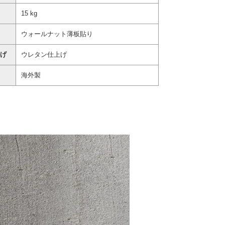
15 kg
ウォールナット薄板貼り
げ
ウレタン仕上げ
海外製