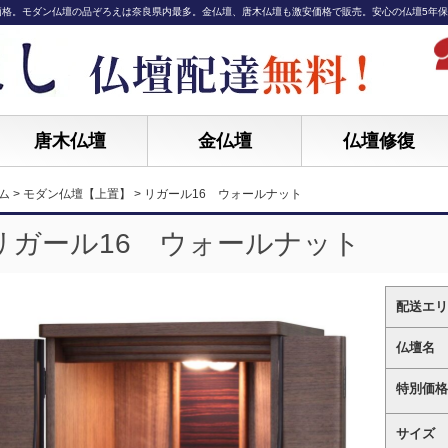
価格。モダン仏壇の品ぞろえは奈良県内最多。金仏壇、唐木仏壇も激安価格で販売。安心の仏壇5年
唐木仏壇
金仏壇
仏壇修復
ム
>
モダン仏壇【上置】
>
リガール16 ウォールナット
リガール16 ウォールナット
配送エリ
仏壇名
特別価格
サイズ