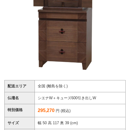
配送エリア
全国 (離島を除く)
仏壇名
シエナW＋キューズ600引き出しW
特別価格
295,270
円 (税込)
サイズ
幅 50 高 117 奥 39 (cm)