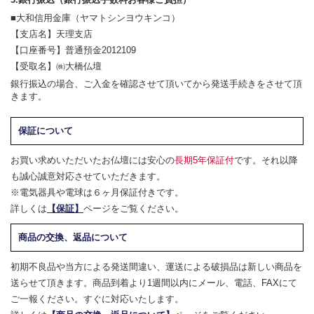
■大和信用金庫（ヤマトシンヨウキンコ）
【支店名】天理支店
【口座番号】普通預金2012109
【受取名】㈱大橋仏壇
銀行振込の場合、ご入金を確認させて頂いてから発送手続きをさせて頂
きます。
保証について
お買い求めいただいたお仏壇には安心の
長期5年保証付
です。それ以降
も誠心誠意対応させていただきます。
※電気器具や電球は６ヶ月保証付きです。
詳しくは
【保証】
ページをご覧ください。
商品の交換、返品について
初期不良品や当方による発送間違い、運送による破損品は新しい商品を
送らせて頂きます。商品到着より1週間以内にメール、電話、FAXにて
ご一報ください。すぐに対応いたします。