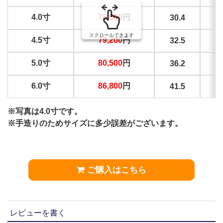
4.0寸
76,600
円
30.4
1
スクロールできます
4.5寸
79,200
円
32.5
1
5.0寸
80,500
円
36.2
1
6.0寸
86,800
円
41.5
1
※写真は4.0寸です。
※手造りのためサイズに多少誤差がございます。
ご購入はこちら
レビューを書く