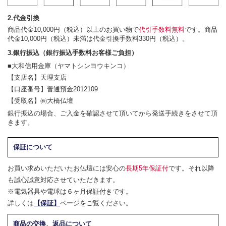
2.代金引換
商品代金10,000円（税込）以上のお買い物で
代引手数料無料
です。商品
代金10,000円（税込）未満は代金引換手数料330円（税込）。
3.銀行振込（銀行振込手数料お客様ご負担）
■大和信用金庫（ヤマトシンヨウキンコ）
【支店名】天理支店
【口座番号】普通預金2012109
【受取名】㈱大橋仏壇
銀行振込の場合、ご入金を確認させて頂いてから発送手続きをさせて頂
きます。
保証について
お買い求めいただいたお仏壇には安心の
長期5年保証付
です。それ以降
も誠心誠意対応させていただきます。
※電気器具や電球は６ヶ月保証付きです。
詳しくは
【保証】
ページをご覧ください。
商品の交換、返品について