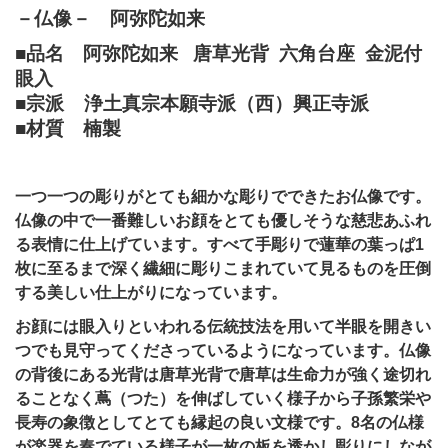
－仏像－ 阿
弥陀如来
■品名 阿弥陀如来 唐草光背 六角台座 金泥付
眼入
■宗派
浄土真宗本願寺派（西）興正寺派
■材質 楠製
一つ一つの彫りがとても細かな彫りでできたお仏像です。
仏像の中で一番難しいお顔をとても優しそうな慈悲あふれ
る表情に仕上げています。すべて手彫りで蓮華の葉っぱ1
枚に至るまで深く繊細に彫りこまれていて見るものを圧倒
する美しい仕上がりになっています。
お顔には眼入りといわれる伝統技法を用いて半眼を開きい
つでも見守ってくださっているようになっています。仏像
の背後にある光背は唐草光背で唐草は生命力が強く途切れ
ることなく蔦（つた）を伸ばしていく様子から子孫繁栄や
長寿の象徴としてとても縁起の良い文様です。8名の仏様
が楽器を奏でている様子が一枚の板を透かし彫りにしなが