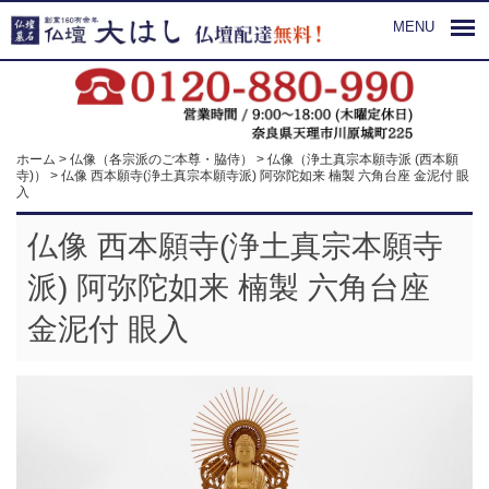
MENU
ホーム
>
仏像（各宗派のご本尊・脇侍）
>
仏像（浄土真宗本願寺派 (西本願
寺)）
>
仏像 西本願寺(浄土真宗本願寺派) 阿弥陀如来 楠製 六角台座 金泥付 眼
入
仏像 西本願寺(浄土真宗本願寺
派) 阿弥陀如来 楠製 六角台座
金泥付 眼入