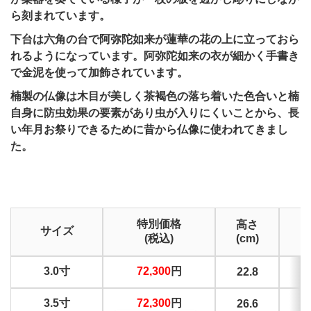
ら刻まれています。
下台は六角の台で阿弥陀如来が蓮華の花の上に立っておら
れるようになっています。阿弥陀如来の衣が細かく手書き
で金泥を使って加飾されています。
楠製の仏像は木目が美しく茶褐色の落ち着いた色合いと楠
自身に防虫効果の要素があり虫が入りにくいことから、長
い年月お祭りできるために昔から仏像に使われてきまし
た。
特別価格
高さ
サイズ
(税込)
(cm)
(
3.0寸
72,300
円
22.8
3.5寸
72,300
円
26.6