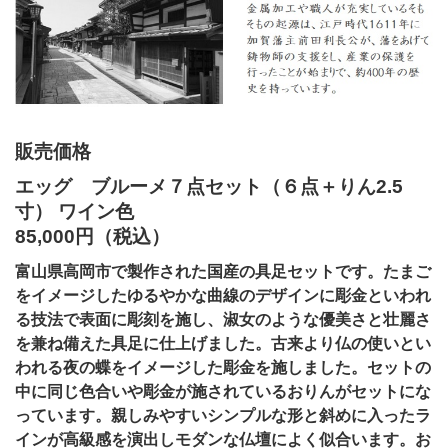
販売価格
エッグ ブルーメ７点セット（６点＋りん2.5
寸） ワイン色
85,000円（税込）
富山県高岡市で製作された国産の具足セットです。たまご
をイメージしたゆるやかな曲線のデザインに彫金といわれ
る技法で表面に彫刻を施し、淑女のような優美さと壮麗さ
を兼ね備えた具足に仕上げました。古来より仏の使いとい
われる夜の蝶をイメージした彫金を施しました。セットの
中に同じ色合いや彫金が施されているおりんがセットにな
っています。親しみやすいシンプルな形と斜めに入ったラ
インが
高級感を演出しモダンな仏壇によく似合います。
お