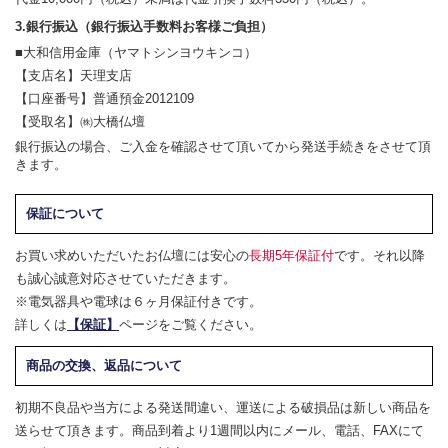
3.銀行振込（銀行振込手数料お客様ご負担）
■大和信用金庫（ヤマトシンヨウキンコ）
【支店名】天理支店
【口座番号】普通預金2012109
【受取名】㈱大橋仏壇
銀行振込の場合、ご入金を確認させて頂いてから発送手続きをさせて頂
きます。
保証について
お買い求めいただいたお仏壇には安心の
長期5年保証付
です。それ以降
も誠心誠意対応させていただきます。
※電気器具や電球は６ヶ月保証付きです。
詳しくは
【保証】
ページをご覧ください。
商品の交換、返品について
初期不良品や当方による発送間違い、運送による破損品は新しい商品を
送らせて頂きます。商品到着より1週間以内にメール、電話、FAXにて