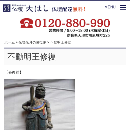
MENU
ホーム
>
仏壇仏具の修復例
>
不動明王修復
不動明王修復
【修復前】