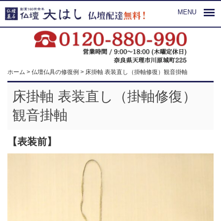
MENU
ホーム
>
仏壇仏具の修復例
>
床掛軸 表装直し（掛軸修復）観音掛軸
床掛軸 表装直し（掛軸修復）
観音掛軸
【表装前】