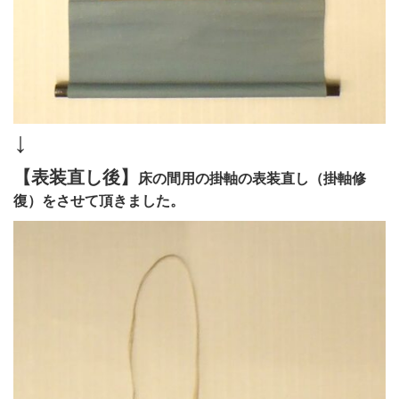
↓
【表装直し後】
床の間用の掛軸の表装直し（掛軸修
復）をさせて頂きました。