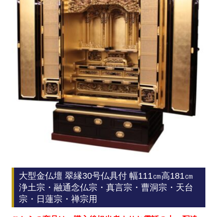
大型金仏壇 翠縁30号仏具付 幅111㎝高181㎝
浄土宗・融通念仏宗・真言宗・曹洞宗・天台
宗・日蓮宗・禅宗用