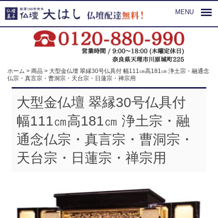
MENU
ホーム
>
商品
>
大型金仏壇 翠縁30号仏具付 幅111㎝高181㎝ 浄土宗・融通念
仏宗・真言宗・曹洞宗・天台宗・日蓮宗・禅宗用
大型金仏壇 翠縁30号仏具付
幅111㎝高181㎝ 浄土宗・融
通念仏宗・真言宗・曹洞宗・
天台宗・日蓮宗・禅宗用