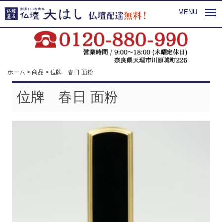
MENU
ホーム
>
商品
>
位牌 春日 面粉
位牌 春日 面粉