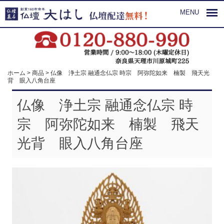
MENU
ホーム
>
商品
>
仏像 浄土宗 融通念仏宗 時宗 阿弥陀如来 楠製 飛天光
背 眼入八角台座
仏像 浄土宗 融通念仏宗 時
宗 阿弥陀如来 楠製 飛天
光背 眼入八角台座