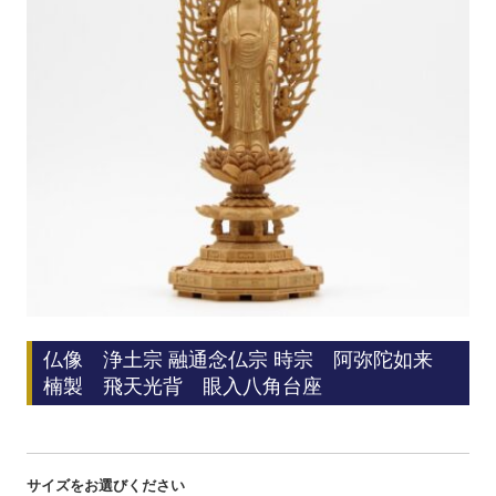
仏像 浄土宗 融通念仏宗 時宗 阿弥陀如来
楠製 飛天光背 眼入八角台座
サイズをお選びください