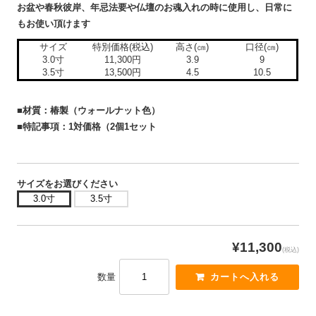
お盆や春秋彼岸、年忌法要や仏壇のお魂入れの時に使用し、日常に
もお使い頂けます
サイズ
特別価格(税込)
高さ(㎝)
口径(㎝)
3.0寸
11,300円
3.9
9
3.5寸
13,500円
4.5
10.5
■材質：椿製（ウォールナット色）
■特記事項：1対価格（2個1セット
サイズをお選びください
3.0寸
3.5寸
¥11,300
(税込)
数量