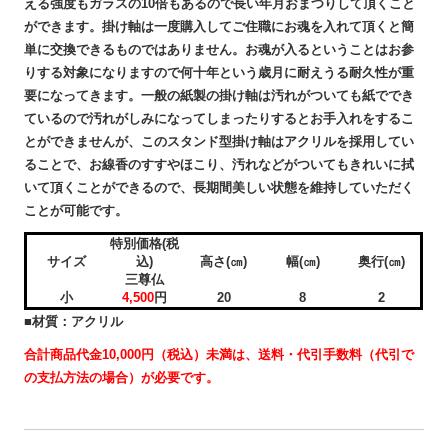
える強度もガラスの10倍もあるので長い年月おまつりして頂くこと
ができます。掛け軸は一度購入してご住職にお魂を入れて頂くと簡
単に交換できるものではありません。お魂が入るということはお参
りする対象になりますので何十年という歳月に耐えうる耐久性が重
要になってきます。
一般の紙製の掛け軸は汚れがついても紙ででき
ているので汚れがしみになってしまったりするとお手入れをするこ
とができませんが、このスタンド型掛け軸はアクリルを採用してい
ることで、お線香のすすやほこり、汚れなどがついてもきれいに拭
いて頂くことができるので、長期間美しい状態を維持していただく
ことが可能です。
特別価格(税
サイズ
込)
高さ(㎝)
幅(㎝)
奥行(㎝)
三尊仏
小
4,500
円
20
8
2
■材質：アクリル
合計商品代金10,000円（税込）未満は、送料・代引手数料（代引で
の支払方法の場合）が必要です。