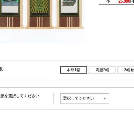
小
25,000
円
数
本尊1幅
両脇2幅
3幅セ
宗派を選択してください