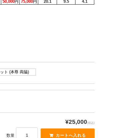
50,000
円
75,000
円
20.1
9.5
4.1
ット (本尊 両脇)
¥25,000
(税込)
数量