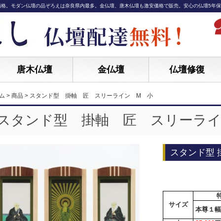
価格。モダン仏壇の品ぞろえは奈良県内最多。金仏壇、唐木仏壇も激安価格で販売。安心の仏壇5年
唐木仏壇
金仏壇
仏壇修復
ム
>
商品
>
スタンド型 掛軸 匠 スリーライン M 小
スタンド型 掛軸 匠 スリーライ
スタンド型
サイズ
本尊１幅