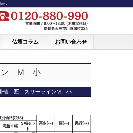
保証付。
仏壇コラム
お問い合わせ
ン M 小
 掛軸 匠 スリーラインM 小
特別価格(税込)
高さ(㎝)
幅(㎝)
奥行(㎝)
３幅セッ
両脇２幅
ト