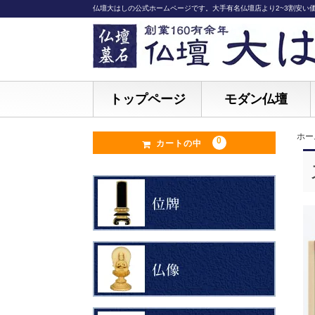
仏壇大はしの公式ホームページです。大手有名仏壇店より2~3割安い
トップページ
モダン仏壇
ホー
0
カートの中