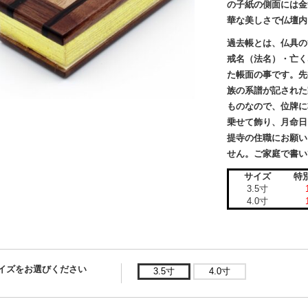
の子紙の側面には金
華な美しさで仏壇内
過去帳とは、仏具の
戒名（法名）・亡く
た帳面の事です。先
族の系譜が記された
ものなので、位牌に
乗せて飾り、月命日
提寺の住職にお願い
せん。ご家庭で書い
サイズ
特
3.5寸
4.0寸
イズをお選びください
3.5寸
4.0寸