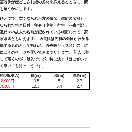
箔装飾がほどこされ紙の劣化を抑えるとともに、豪
を華やかにします。
ひとつで、亡くなられた方の俗名（生前の名前）・
なられた年と日付・年令（享年・行年）を書き記し
祖代々の故人の名前が記されている帳面なので、家
家系図ともいえます。 過去帳は先祖の命日がわかる
準ずるものとして扱われ、過去帳台（見台）の上に
にはそのページを開いておまつりします。 記入は菩
して頂くのが一般的ですが、特に決まりはございま
て頂いてもけっこうです。
別価格(税込)
縦(㎝)
横(㎝)
厚み(㎝)
12,900
円
10.5
5
2.7
14,300
円
12.3
5.4
2.7