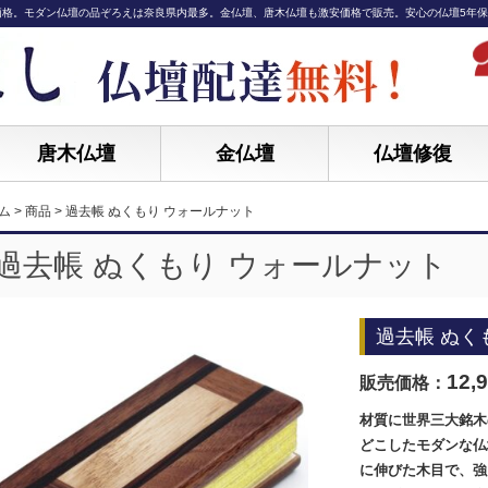
価格。モダン仏壇の品ぞろえは奈良県内最多。金仏壇、唐木仏壇も激安価格で販売。安心の仏壇5年
唐木仏壇
金仏壇
仏壇修復
ム
>
商品
>
過去帳 ぬくもり ウォールナット
過去帳 ぬくもり ウォールナット
過去帳 ぬく
12,
販売価格：
材質に世界三大銘木
どこしたモダンな仏
に伸びた木目で、強