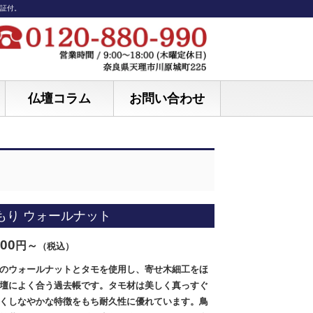
保証付。
仏壇コラム
お問い合わせ
もり ウォールナット
900
円～
（税込）
のウォールナットとタモを使用し、寄せ木細工をほ
壇によく合う過去帳です。タモ材は美しく真っすぐ
くしなやかな特徴をもち耐久性に優れています。鳥