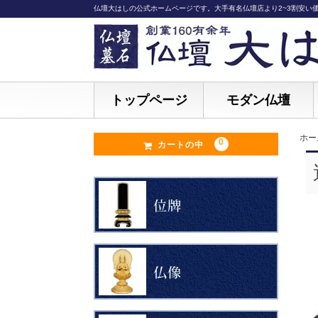
仏壇大はしの公式ホームページです。大手有名仏壇店より2~3割安い
トップページ
モダン仏壇
ホー
0
カートの中