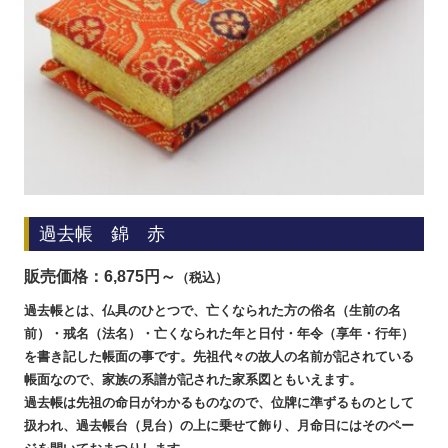
過去帳 錦 赤
販売価格：
6,875
円～
（税込）
過去帳とは、仏具のひとつで、亡くなられた方の俗名（生前の名
前）・戒名（法名）・亡くなられた年と日付・年令（享年・行年）
を書き記した帳面の事です。先祖代々の故人の名前が記されている
帳面なので、家族の系譜が記された家系図ともいえます。
過去帳は先祖の命日がわかるものなので、位牌に準ずるものとして
扱われ、過去帳台（見台）の上に乗せて飾り、月命日にはそのペー