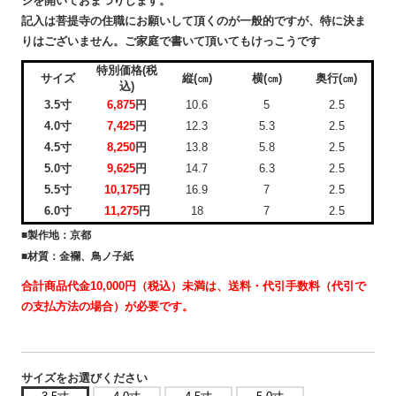
ジを開いておまつりします。
記入は菩提寺の住職にお願いして頂くのが一般的ですが、特に決ま
りはございません。ご家庭で書いて頂いてもけっこうです
特別価格(税
サイズ
縦(㎝)
横(㎝)
奥行(㎝)
込)
3.5寸
6,875
円
10.6
5
2.5
4.0寸
7,425
円
12.3
5.3
2.5
4.5寸
8,250
円
13.8
5.8
2.5
5.0寸
9,625
円
14.7
6.3
2.5
5.5寸
10,175
円
16.9
7
2.5
6.0寸
11,275
円
18
7
2.5
■製作地：京都
■材質：金襴、鳥ノ子紙
合計商品代金10,000円（税込）未満は、送料・代引手数料（代引で
の支払方法の場合）が必要です。
サイズをお選びください