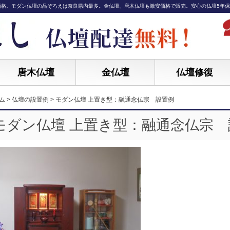
価格。モダン仏壇の品ぞろえは奈良県内最多。金仏壇、唐木仏壇も激安価格で販売。安心の仏壇5年
唐木仏壇
金仏壇
仏壇修復
ム
>
仏壇の設置例
>
モダン仏壇 上置き型：融通念仏宗 設置例
モダン仏壇 上置き型：融通念仏宗 