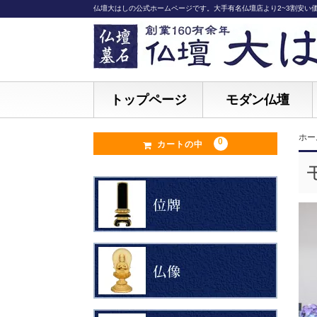
仏壇大はしの公式ホームページです。大手有名仏壇店より2~3割安い
トップページ
モダン仏壇
ホー
0
カートの中