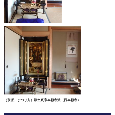
（宗派、まつり方）浄土真宗本願寺派（西本願寺）