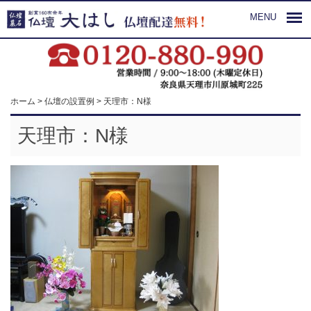
MENU
ホーム
>
仏壇の設置例
>
天理市：N様
天理市：N様