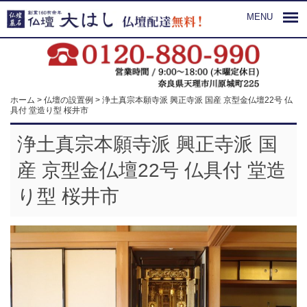
MENU
ホーム
>
仏壇の設置例
>
浄土真宗本願寺派 興正寺派 国産 京型金仏壇22号 仏
具付 堂造り型 桜井市
浄土真宗本願寺派 興正寺派 国
産 京型金仏壇22号 仏具付 堂造
り型 桜井市