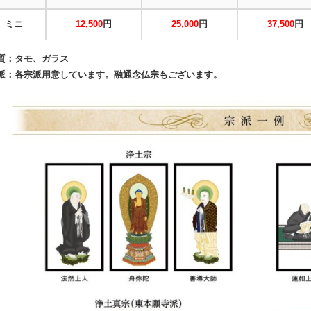
ミニ
12,500
円
25,000
円
37,500
円
質：タモ、ガラス
派：各宗派用意しています。融通念仏宗もございます。