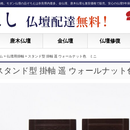
価格。モダン仏壇の品ぞろえは奈良県内最多。金仏壇、唐木仏壇も激安価格で販売。安心の仏壇5年
唐木仏壇
金仏壇
仏壇修復
ム
>
仏壇用掛軸
>
スタンド型 掛軸 遥 ウォールナット色 ミニ
スタンド型 掛軸 遥 ウォールナッ