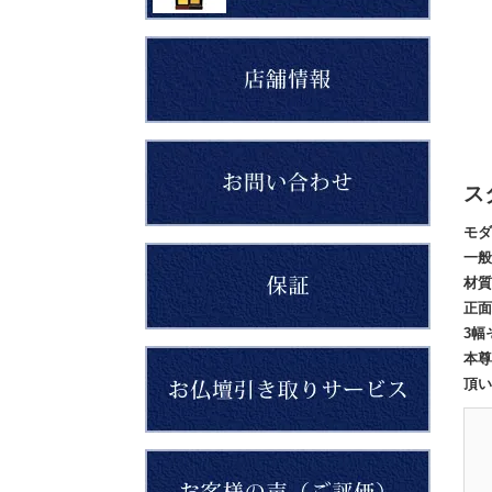
ス
モダ
一般
材質
正面
3幅
本尊
頂い