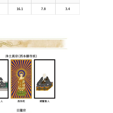
16.1
7.8
3.4