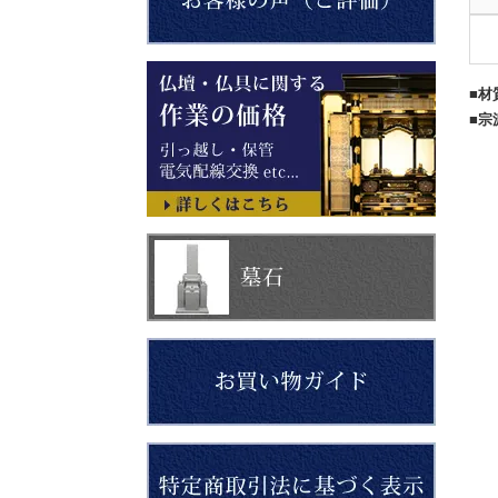
■材
■宗