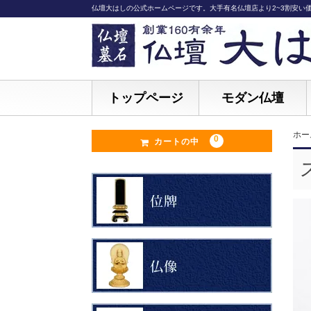
仏壇大はしの公式ホームページです。大手有名仏壇店より2~3割安い
トップページ
モダン仏壇
ホー
0
カートの中